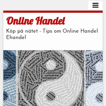
EHANDEL FRÅN FÖRETAG
KÖPA FRÅN PRIVATPERSONER
Online Handel
ANDRA LÄNDER
Köp på nätet - Tips om Online Handel
OM ONLINE E-HANDEL
Ehandel
KONTAKTA ONLINE HANDEL
BILDAD HANDEL